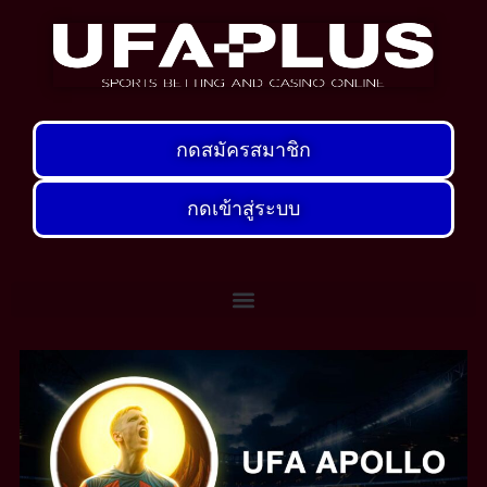
Skip
to
content
กดสมัครสมาชิก
กดเข้าสู่ระบบ