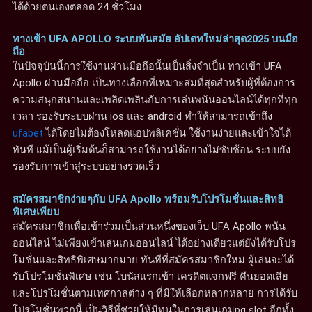
ได้ด้วยตนเองตลอด 24 ชั่วโมง
ทางเข้า UFA APOLLO ระบบทันสมัย อัปเดทใหม่ล่าสุด2025 บนมือ
ถือ
ในปัจจุบันนี้การใช้งานผ่านมือถือนั้นเป็นสิ่งจำเป็น ทางเข้า UFA
Apollo ผ่านมือถือ เป็นทางเลือกที่เหมาะสมที่สุดสำหรับผู้ที่ต้องการ
ความสนุกสนานและเพลิดเพลินกับการเล่นพนันออนไลน์ได้ทุกที่ทุก
เวลา รองรับระบบผ่าน ios และ android ทำให้สามารถเข้าถึง
ufabet
ได้โดยไม่ต้องโหลดแอปพลิเคชั่น ใช้งานง่ายและเข้าใจได้
ทันที แม้เป็นผู้เริ่มต้นก็สามารถใช้งานได้อย่างไม่ซับซ้อน ระบบยัง
รองรับการเข้าสู่ระบบอย่างรวดเร็ว
สมัครสมาชิกง่ายๆกับ UFA Apollo พร้อมรับโปรโมชั่นและสิทธิ
พิเศษเพียบ
สมัครสมาชิกเพื่อเข้าร่วมเป็นส่วนหนึ่งของเว็บ UFA Apollo พนัน
ออนไลน์ ไม่เพียงเข้าเล่นเกมออนไลน์ ได้อย่างเดียวแต่ยังได้รับโปร
โมชั่นและสิทธิพิเศษมากมาย ทันทีที่สมัครสมาชิกใหม่ ผู้เล่นจะได้
รับโปรโมชั่นพิเศษ เช่น โบนัสแรกเข้า เครดิตแจกฟรี คืนยอดเสีย
และโปรโมชั่นตามเทศกาลต่าง ๆ ที่มีให้เลือกหลากหลาย การได้รับ
โปรโมชั่นพวกนี้ เป็นวิธีที่ช่วยให้มีทุนในการเล่นเกมpg slot อีกทั้ง