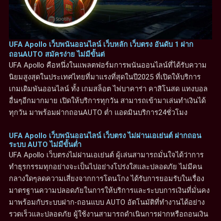
UFA Apollo เว็บพนันออนไลน์ เว็บหลัก เว็บตรง อันดับ 1 ฝาก
ถอนAUTO สมัครง่าย ไม่มีขั้นต่
UFA Apollo คือหนึ่งในแพลตฟอร์มการพนันออนไลน์ที่ได้รับความ
นิยมสูงสุดในประเทศไทยที่มาแรงที่สุดในปี2025 ที่เปิดให้บริการ
เกมเดิมพันออนไลน์ ทั้ง เกมสล็อต ไพ่บาคาร่า คาสิโนสด แทงบอล
อื่นๆอีกมากมาย เปิดให้บริการทุกวัน สามารถเข้ามาเล่นทำเงินได้
ทุกวัน มาพร้อมฝากถอนAUTO ต่ำ แอดมินบริการ24ชั่วโมง
UFA Apollo เว็บพนันออนไลน์ เว็บตรง ไม่ผ่านเอเย่นต์ ฝากถอน
ระบบ AUTO ไม่มีขั้นต่ำ
UFA Apollo เว็บตรงไม่ผ่านเอเย่นต์ ผู้เล่นสามารถมั่นใจได้ว่าการ
ทำธุรกรรมทุกอย่างจะเป็นไปอย่างโปร่งใสและปลอดภัย ไม่มีคน
กลางใดๆลดความเสี่ยงจากการโดนโกง ได้รับการยอมรับในเรื่อง
มาตรฐานความปลอดภัยในการให้บริการและระบบการเงินที่มั่นคง
มาพร้อมกับระบบฝาก-ถอนแบบ AUTO อัตโนมัติที่ทำงานได้อย่าง
รวดเร็วและปลอดภัย ผู้ใช้งานสามารถดำเนินการฝากหรือถอนเงิน