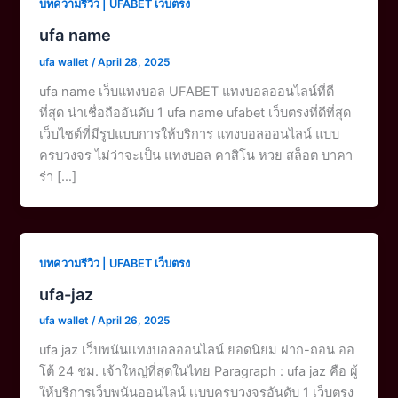
บทความรีวิว | UFABET เว็บตรง
ufa name
ufa wallet
/
April 28, 2025
ufa name เว็บแทงบอล UFABET แทงบอลออนไลน์ที่ดี
ที่สุด น่าเชื่อถืออันดับ 1 ufa name ufabet เว็บตรงที่ดีที่สุด
เว็บไซต์ที่มีรูปแบบการให้บริการ แทงบอลออนไลน์ แบบ
ครบวงจร ไม่ว่าจะเป็น แทงบอล คาสิโน หวย สล็อต บาคา
ร่า […]
บทความรีวิว | UFABET เว็บตรง
ufa-jaz
ufa wallet
/
April 26, 2025
ufa jaz เว็บพนันเเทงบอลออนไลน์ ยอดนิยม ฝาก-ถอน ออ
โต้ 24 ชม. เจ้าใหญ่ที่สุดในไทย Paragraph : ufa jaz คือ ผู้
ให้บริการเว็บพนันออนไลน์ เเบบครบวงจรอันดับ 1 เว็บตรง