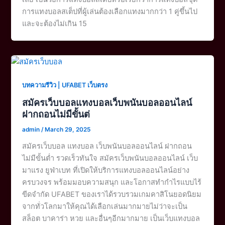
การแทงบอลสเต็ปที่ผู้เล่นต้องเลือกแทงมากกว่า 1 คู่ขึ้นไป
และจะต้องไม่เกิน 15
บทความรีวิว | UFABET เว็บตรง
สมัครเว็บบอลแทงบอลเว็บพนันบอลออนไลน์
ฝากถอนไม่มีขั้นต่
admin
/
March 29, 2025
สมัครเว็บบอล แทงบอล เว็บพนันบอลออนไลน์ ฝากถอน
ไม่มีขั้นต่ำ รวดเร็วทันใจ สมัครเว็บพนันบอลออนไลน์ เว็บ
มาแรง ยูฟ่าเบท ที่เปิดให้บริการแทงบอลออนไลน์อย่าง
ครบวงจร พร้อมมอบความสนุก และโอกาสทำกำไรแบบไร้
ขีดจำกัด UFABET ของเราได้รวบรวมเกมคาสิโนยอดนิยม
จากทั่วโลกมาให้คุณได้เลือกเล่นมากมายไม่ว่าจะเป็น
สล็อต บาคาร่า หวย และอื่นๆอีกมากมาย เป็นเว็บแทงบอล