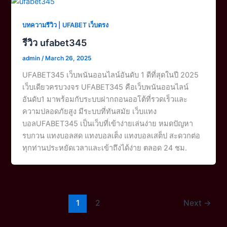
บทความรีวิว | UFABET เว็บตรง
รีวิว ufabet345
admin
/
March 26, 2025
UFABET345 เว็บพนันออนไลน์อันดับ 1 ดีที่สุดในปี 2025
เว็บเดียวครบวงจร UFABET345 คือเว็บพนันออนไลน์
อันดับ1 มาพร้อมกับระบบฝากถอนออโต้ที่รวดเร็วและ
ความปลอดภัยสูง มีระบบที่ทันสมัย เว็บแทง
บอลUFABET345 เป็นเว็บที่เข้าง่ายเล่นง่าย หมดปัญหา
รบกวน แทงบอลสด แทงบอลเต็ง แทงบอลเสต็ป สะดวกต่อ
ทุกท่านประหยัดเวลาและเข้าถึงได้ง่าย ตลอด 24 ชม.
1
2
Next
→