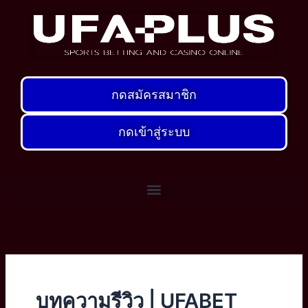
Skip
to
content
กดสมัครสมาชิก
กดเข้าสู่ระบบ
บทความรีวิว | UFABET